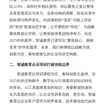
比
12.8%，虽
和往年相比
渐弱，却以聚焦之姿让整体
乐章更显层次与张力。业务结构的调整，恰似乐章中
的转调与和声变化。内训
课程
的
“强音”与线上培训
的“渐强”形成动态平衡；公开
课程
的
“弱化”，为战略
聚焦
释放出
空间，让整体旋律更趋纯净有力。站在
2025年的尾声，智诚教育已谱写出“聚焦核心、拥抱
变革”的华彩篇章。未来，我们将继续以战略为谱、
创新为弦，奏响更恢弘的
企业培训
交响曲。
二、智诚教育企业培训打破传统边界
智诚教育以
培训
课程为弦，奏响创新主旋律。在
2025年的交响曲中，数字化AI引领着培训知识转化
的革命。AI工具能将复杂的知识、海量数据快速转
化为直观的演示，让
企业培训
更高效、更生动。智诚
教育以
企业
客户需求为和声基底，技术驱动迭代如和