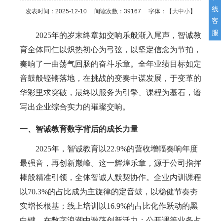
线
发表时间：
2025-12-10
阅读次数：
39167 字体：【
大
中
小
】
客
服
2025年的岁末终章如交响乐般渐入尾声，智诚教
育全体同仁以炽热初心为弓弦，以坚定信念为节拍，
奏响了一曲荡气回肠的奋斗乐章。全年业绩目标如定
音鼓般铿锵落地，在挑战的变奏中谋发展，于变革的
华彩里求突破，最终以服务为引擎、课程为基石，谱
写出企业综合实力的璀璨交响。
一、智诚教育数字背后的成长力量
2025年，智诚教育以
22
.
9
%的营收增幅奏响年度
最强音，再创
新
巅峰
。
这一辉煌乐章，源于公司指挥
棒般精准引领，全体智诚人默契协作。企业内训
课程
以
70.
3
%的占比成为主旋律的定音鼓，以稳健节奏夯
实增长根基；线上培训以16.
9
%的占比化作跃动的
黑
白
键，在数字浪潮中激荡创新活力；公开课等业务占