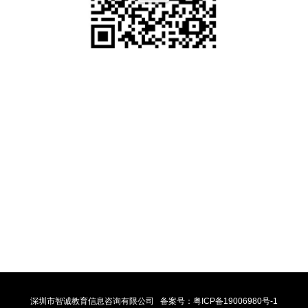
公司地址
总部：深圳市福田区沙头街道翠湾社区福强路4001号文化创意
园B栋二层239
全国服务电话
电话：0755-21380635
邮箱
Email：zcjy@zc418.cn
深圳市智诚教育信息咨询有限公司 备案号：
粤ICP备19006980号-1