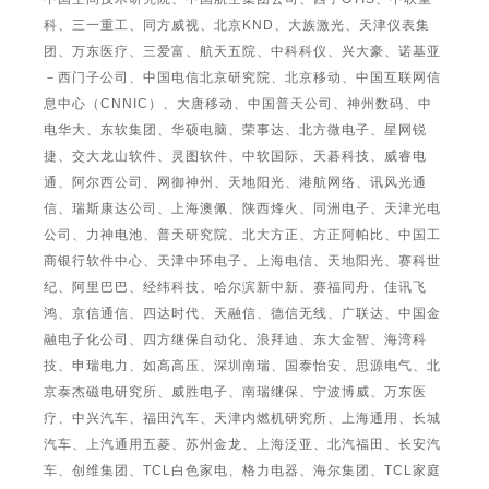
科、三一重工、同方威视、北京KND、大族激光、天津仪表集
团、万东医疗、三爱富、航天五院、中科科仪、兴大豪、诺基亚
－西门子公司、中国电信北京研究院、北京移动、中国互联网信
息中心（CNNIC）、大唐移动、中国普天公司、神州数码、中
电华大、东软集团、华硕电脑、荣事达、北方微电子、星网锐
捷、交大龙山软件、灵图软件、中软国际、天碁科技、威睿电
通、阿尔西公司、网御神州、天地阳光、港航网络、讯风光通
信、瑞斯康达公司、上海澳佩、陕西烽火、同洲电子、天津光电
公司、力神电池、普天研究院、北大方正、方正阿帕比、中国工
商银行软件中心、天津中环电子、上海电信、天地阳光、赛科世
纪、阿里巴巴、经纬科技、哈尔滨新中新、赛福同舟、佳讯飞
鸿、京信通信、四达时代、天融信、德信无线、广联达、中国金
融电子化公司、四方继保自动化、浪拜迪、东大金智、海湾科
技、申瑞电力、如高高压、深圳南瑞、国泰怡安、思源电气、北
京泰杰磁电研究所、威胜电子、南瑞继保、宁波博威、万东医
疗、中兴汽车、福田汽车、天津内燃机研究所、上海通用、长城
汽车、上汽通用五菱、苏州金龙、上海泛亚、北汽福田、长安汽
车、创维集团、TCL白色家电、格力电器、海尔集团、TCL家庭