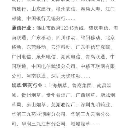
南建行、山东建行、柳州农信、
泰康人寿、
江门
邮储、中国银行无锡分行
……
通信行业：
佛山市政府
12345热线、
肇庆电信
、海
南联通、广东移动、
四川移动、绵阳移动、北京
移动、东莞移动、云浮移动、广东电信研究院、
广州电信、泉州电信、湖南电信、
青岛联通、
中
国联通、
中国电信武汉分公司、
中移互联网有限
公司、
河南联通、深圳天珑移动
……
烟草
/医药行业：
上海烟草、
鲁商集团、南昌烟
滤、贵州烟草、贵州卷烟厂、
广西烟草、增城烟
草局、凉山烟草、
芜湖卷烟厂、
深圳九明药业、
华润三九药业湖南分公司、华润三九云南分公
司、
华润三九江苏分公司、增城烟草
……