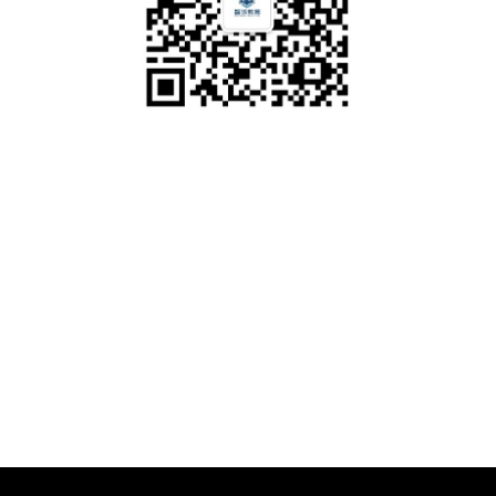
公司地址
总部：深圳市福田区沙头街道翠湾社区福强路4001号文化创意
园B栋二层239
全国服务电话
电话：0755-21380635
邮箱
Email：zcjy@zc418.cn