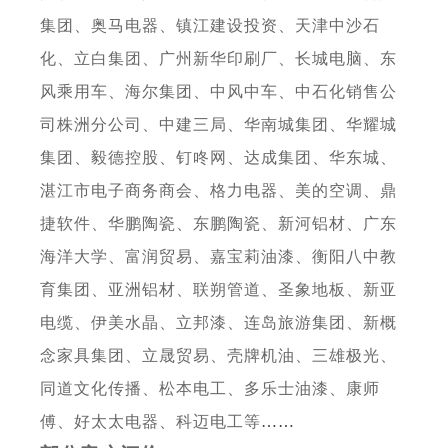
集团、
奥马电器、
镇江建设投资、
天津中沙石
化、
立白集团、
广州新华印刷厂、
长城电脑、东
风乘用车、海尔集团、
中风中车、
中石化销售公
司株洲分公司、中建三局、
华南城集团、华耀城
集团、毅德控股、钉咚网、达成集团、华东城、
湛江市电子商务商会、格力电器、美的空调、鼎
捷软件、华鹏陶瓷、东鹏陶瓷、新河铝材、广东
海洋大学、富润贸易、嘉宝莉油漆、衡阳八中教
育集团、亚洲铝材、联朔管道、圣象地板、新亚
电缆、伊美水晶、立邦漆、连岛旅游集团、新概
念家具集团、立晟贸易、壳牌机油、三雄极光、
同道文化传播、松本电工、多乐士油漆、康师
傅、好太太电器、科迈电工等
……