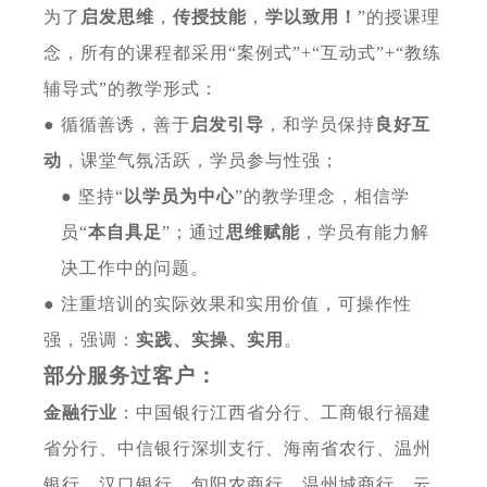
为了
启发思维
，
传授技能
，
学以致用！
”的授课理
念，
所有的课程都采用
“案例式”+“互动式”+“教练
辅导式”的教学形式：
● 循循善诱，善于
启发引导
，和学员保持
良好互
动
，课堂气氛活跃，学员参与性强；
● 坚持“
以学员为中心
”的教学理念，相信学
员“
本自具足
”；通过
思维赋能
，学员有能力解
决工作中的问题。
● 注重培训的实际效果和实用价值，可操作性
强，强调：
实践、实操、实用
。
部分服务过客户：
金融行业
：中国银行江西省分行、工商银行福建
省分行、中信银行深圳支行、海南省农行、温州
银行、汉口银行、旬阳农商行、温州城商行、
云