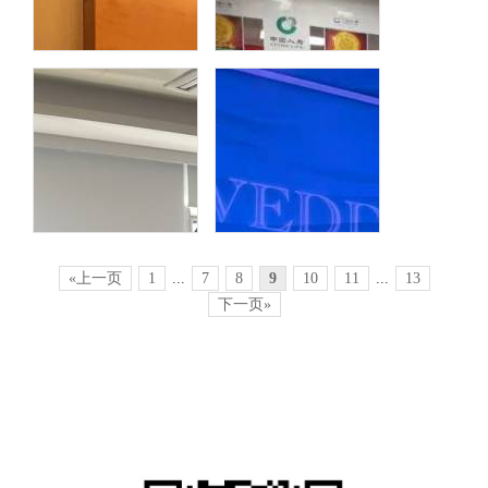
太平人寿保险讲
杭州水务
【智诚教育】朱
«上一页
1
...
7
8
9
10
11
...
13
下一页»
平安保险
公众号